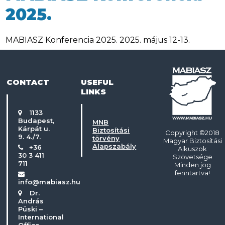
2025.
MABIASZ Konferencia 2025. 2025. május 12-13.
CONTACT
USEFUL
LINKS
1133
Budapest,
MNB
Kárpát u.
Biztosítási
Copyright ©2018
9. 4./7.
törvény
Magyar Biztosítási
Alapszabály
+36
Alkuszok
30 3 411
Szövetsége
711
Minden jog
fenntartva!
info@mabiasz.hu
Dr.
András
Püski –
International
Office