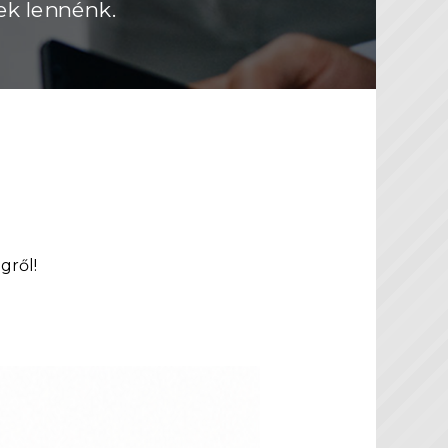
ek lennénk.
gről!