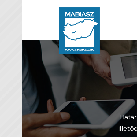
Határ
illet