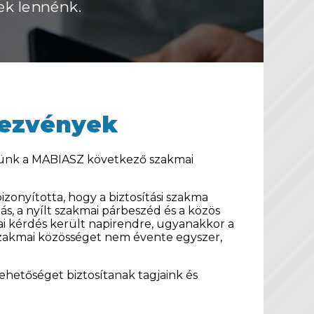
ek lennénk.
ezvények
ülünk a MABIASZ következő szakmai
zonyította, hogy a biztosítási szakma
s, a nyílt szakmai párbeszéd és a közös
ai kérdés került napirendre, ugyanakkor a
 szakmai közösséget nem évente egyszer,
hetőséget biztosítanak tagjaink és