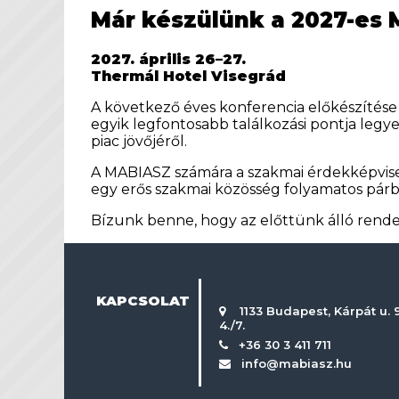
Már készülünk a 2027-es
2027. április 26–27.
Thermál Hotel Visegrád
A következő éves konferencia előkészítés
egyik legfontosabb találkozási pontja legy
piac jövőjéről.
A MABIASZ számára a szakmai érdekképvisel
egy erős szakmai közösség folyamatos párb
Bízunk benne, hogy az előttünk álló rend
KAPCSOLAT
1133 Budapest, Kárpát u. 9
4./7.
+36 30 3 411 711
info@mabiasz.hu