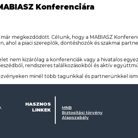
 MABIASZ Konferenciára
e már megkezdődött. Célunk, hogy a MABIASZ Konferenci
en, ahol a piaci szereplők, döntéshozók és szakmai part
et nem kizárólag a konferenciák vagy a hivatalos egyez
eszédből, rendszeres találkozásokból és aktív együttm
ezvényeken minél több tagunkkal és partnerünkkel ism
HASZNOS
.
MNB
LINKEK
Biztosítási törvény
Alapszabály