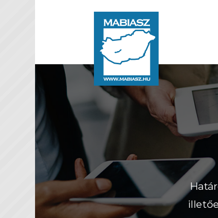
Határ
illet