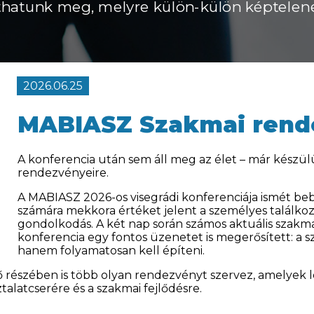
hatunk meg, melyre külön-külön képtelen
2026.06.25
MABIASZ Szakmai rend
A konferencia után sem áll meg az élet – már kész
rendezvényeire.
A MABIASZ 2026-os visegrádi konferenciája ismét bebi
számára mekkora értéket jelent a személyes találkozá
gondolkodás. A két nap során számos aktuális szakm
konferencia egy fontos üzenetet is megerősített: a
hanem folyamatosan kell építeni.
részében is több olyan rendezvényt szervez, amelyek le
talatcserére és a szakmai fejlődésre.