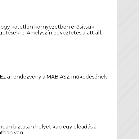
hogy kötetlen környezetben erősítsük
tésekre. A helyszín egyeztetés alatt áll.
kat. Ez a rendezvény a MABIASZ működésének
amban biztosan helyet kap egy előadás a
atban van.