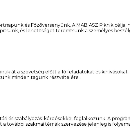
ortnapunk és Főzőversenyünk. A MABIASZ Piknik célja, 
ítsünk, és lehetőséget teremtsünk a személyes beszélge
ntik át a szövetség előtt álló feladatokat és kihíváso
tunk minden tagunk részvételére.
sítási és szabályozási kérdésekkel foglalkozunk. A progr
 a további szakmai témák szervezése jelenleg is folyam