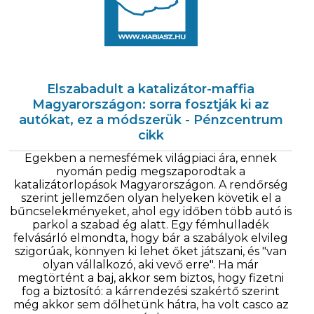
Elszabadult a katalizátor-maffia
Magyarországon: sorra fosztják ki az
autókat, ez a módszerük - Pénzcentrum
cikk
Egekben a nemesfémek világpiaci ára, ennek
nyomán pedig megszaporodtak a
katalizátorlopások Magyarországon. A rendőrség
szerint jellemzően olyan helyeken követik el a
bűncselekményeket, ahol egy időben több autó is
parkol a szabad ég alatt. Egy fémhulladék
felvásárló elmondta, hogy bár a szabályok elvileg
szigorúak, könnyen ki lehet őket játszani, és "van
olyan vállalkozó, aki vevő erre". Ha már
megtörtént a baj, akkor sem biztos, hogy fizetni
fog a biztosító: a kárrendezési szakértő szerint
még akkor sem dőlhetünk hátra, ha volt casco az