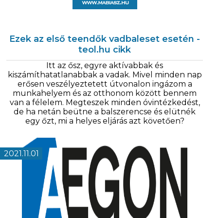
Ezek az első teendők vadbaleset esetén -
teol.hu cikk
Itt az ősz, egyre aktívabbak és
kiszámíthatatlanabbak a vadak. Mivel minden nap
erősen veszélyeztetett útvonalon ingázom a
munkahelyem és az otthonom között bennem
van a félelem. Megteszek minden óvintézkedést,
de ha netán beütne a balszerencse és elütnék
egy őzt, mi a helyes eljárás azt követően?
2021.11.01