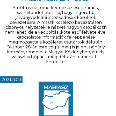
Amióta ismét emelkednek az esetszámok,
számítani lehetett rá, hogy szigorúbb
járványvédelmi intézkedések kerülnek
bevezetésre. A maszk kötelező bevezetésén
(bizonyos helyzetekre nézve) nagyon csodálkozni
nem lehet, de a védőoltás „kötelező” felvételével
kapcsolatos információk felreppenése
megmozgatta a közéletet csütörtök délután.
Október 28-án este végül meg is jelent néhány
kormányrendelet a Magyar Közlönyben, amely
választ ad jópár – még délután felmerült –
kérdésre.
2021.11.03