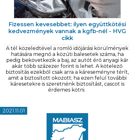
Fizessen kevesebbet: ilyen együttkötési
kedvezmények vannak a kgfb-nél - HVG
cikk
A tél közeledtével a romló időjárási körülmények
hatására megnő a közúti balesetek száma, ha
pedig bekövetkezik a baj, az autót érő anyagi kár
akár több százezer forint is lehet. A kötelező
biztosítás ezekből csak arra a káreseményre térít,
amit a biztosított okozott; ha ezen felül további
káresetekre is szeretnénk biztosítást, cascot is
érdemes kötni.
2021.11.01