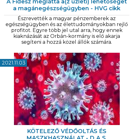
A Fidesz meglátta a(z üzleti) lehetőséget
a magánegészségügyben - HVG cikk
Észrevették a magyar pénzemberek az
egészségügyben és az élettudományokban rejlő
profitot. Egyre több jel utal arra, hogy ennek
kiaknázását az Orbán-kormány is elő akarja
segíteni a hozzá közel állók számára.
2021.11.03
KÖTELEZŐ VÉDŐOLTÁS ÉS
MASZKHASZNÁLAT - D.A.S.