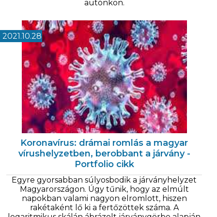
autónkon.
2021.10.28
Koronavírus: drámai romlás a magyar
vírushelyzetben, berobbant a járvány -
Portfolio cikk
Egyre gyorsabban súlyosbodik a járványhelyzet
Magyarországon. Úgy tűnik, hogy az elmúlt
napokban valami nagyon elromlott, hiszen
rakétaként lő ki a fertőzöttek száma. A
logaritmikus skálán ábrázolt járványgörbe alapján