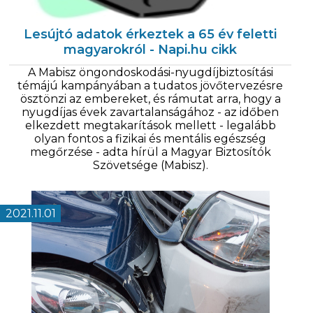
Lesújtó adatok érkeztek a 65 év feletti
magyarokról - Napi.hu cikk
A Mabisz öngondoskodási-nyugdíjbiztosítási
témájú kampányában a tudatos jövőtervezésre
ösztönzi az embereket, és rámutat arra, hogy a
nyugdíjas évek zavartalanságához - az időben
elkezdett megtakarítások mellett - legalább
olyan fontos a fizikai és mentális egészség
megőrzése - adta hírül a Magyar Biztosítók
Szövetsége (Mabisz).
2021.11.01